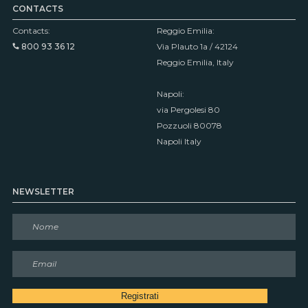
CONTACTS
Contacts:
Reggio Emilia:
800 93 36 12
Via Plauto 1a / 42124
Reggio Emilia, Italy
Napoli:
via Pergolesi 80
Pozzuoli 80078
Napoli Italy
NEWSLETTER
N
o
m
E
e
m
*
a
Registrati
i