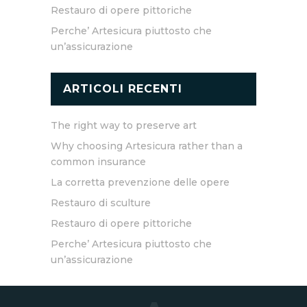
Restauro di opere pittoriche
Perche’ Artesicura piuttosto che
un’assicurazione
ARTICOLI RECENTI
The right way to preserve art
Why choosing Artesicura rather than a
common insurance
La corretta prevenzione delle opere
Restauro di sculture
Restauro di opere pittoriche
Perche’ Artesicura piuttosto che
un’assicurazione