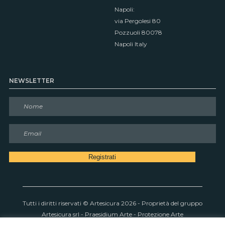
Napoli:
via Pergolesi 80
Pozzuoli 80078
Napoli Italy
NEWSLETTER
N
o
m
E
e
m
*
a
Registrati
i
l
*
Tutti i diritti riservati © Artesicura
2026
- Proprietà del gruppo
Artesicura srl - Praesidium Arte - Protezione Arte